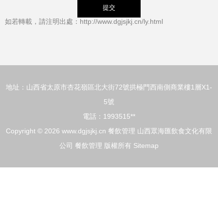
如若轉載，請注明出處：http://www.dgjsjkj.cn/ly.html
地址：山西省太原市杏花嶺區北大街72號拱極門西南側商業樓1層X1-
5號
電話：1993515**
Copyright © 2026
www.dgjsjkj.cn
餐飲管理
山西眾海匯飲食文化有限
公司
餐飲管理
版權所有
Sitemap